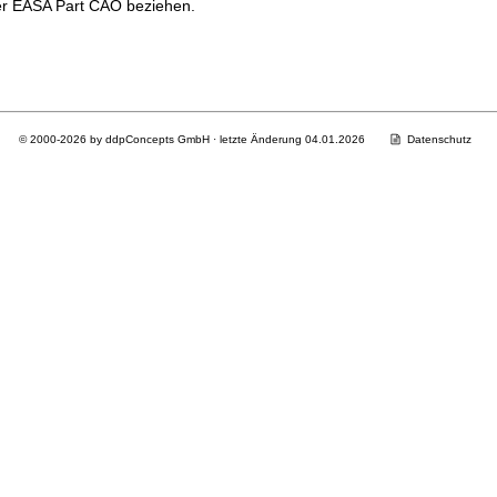
er EASA Part CAO beziehen.
© 2000-2026 by ddpConcepts GmbH · letzte Änderung 04.01.2026
Datenschutz