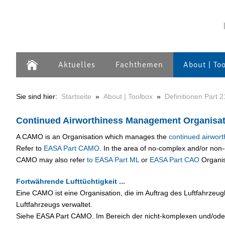
Aktuelles
Fachthemen
About | To
Sie sind hier:
Startseite
»
About | Toolbox
»
Definitionen Part 2
Continued Airworthiness Management Organisat
A CAMO is an Organisation which manages the
continued airwort
Refer to
EASA Part CAMO
. In the area of no-complex and/or non-
CAMO may also refer
to EASA Part ML
or
EASA Part CAO
Organis
Fortwährende Lufttüchtigkeit ...
Eine CAMO ist eine Organisation, die im Auftrag des Luftfahrzeugbe
Luftfahrzeugs verwaltet.
Siehe EASA Part CAMO. Im Bereich der nicht-komplexen und/oder