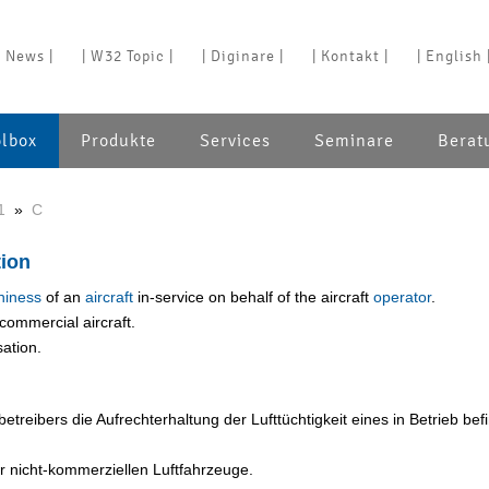
| News |
| W32 Topic |
| Diginare |
| Kontakt |
| English 
olbox
Produkte
Services
Seminare
Berat
1
»
C
ion
hiness
of an
aircraft
in-service on behalf of the aircraft
operator
.
commercial aircraft.
ation.
treibers die Aufrechterhaltung der Lufttüchtigkeit eines in Betrieb bef
 nicht-kommerziellen Luftfahrzeuge.