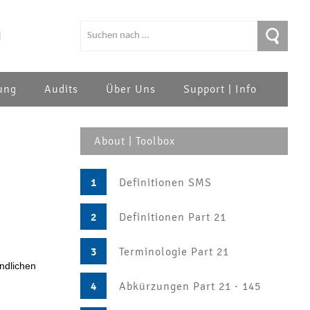
|
ung
Audits
Über Uns
Support | Info
About | Toolbox
1
Definitionen SMS
2
Definitionen Part 21
3
Terminologie Part 21
indlichen
4
Abkürzungen Part 21 · 145