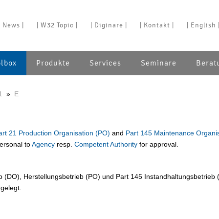
| News |
| W32 Topic |
| Diginare |
| Kontakt |
| English 
olbox
Produkte
Services
Seminare
Berat
1
»
E
art 21 Production Organisation (PO)
and
Part 145 Maintenance Organis
personal to
Agency
resp.
Competent Authority
for approval.
 (DO), Herstellungsbetrieb (PO) und Part 145 Instandhaltungsbetrieb
rgelegt.