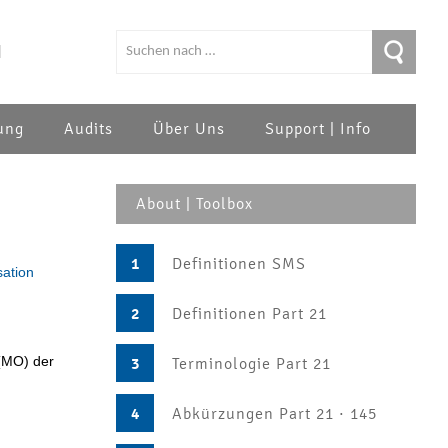
|
ung
Audits
Über Uns
Support | Info
About | Toolbox
1
Definitionen SMS
ation
2
Definitionen Part 21
 (MO) der
3
Terminologie Part 21
4
Abkürzungen Part 21 · 145