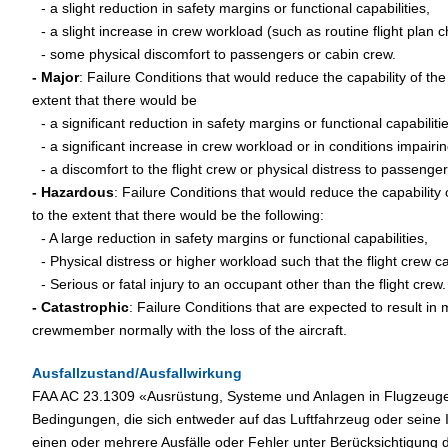
iii
- a slight reduction in safety margins or functional capabilities,
iii
- a slight increase in crew workload (such as routine flight plan 
iii
- some physical discomfort to passengers or cabin crew.
- Major
: Failure Conditions that would reduce the capability of the 
extent that there would be
iii
- a significant reduction in safety margins or functional capabiliti
iii
- a significant increase in crew workload or in conditions impairin
iii
- a discomfort to the flight crew or physical distress to passenger
- Hazardous
: Failure Conditions that would reduce the capability o
to the extent that there would be the following:
iii
- A large reduction in safety margins or functional capabilities,
iii
- Physical distress or higher workload such that the flight crew c
iii
- Serious or fatal injury to an occupant other than the flight crew.
- Catastrophic
: Failure Conditions that are expected to result in mu
crewmember normally with the loss of the aircraft.
Ausfallzustand/Ausfallwirkung
FAA AC 23.1309 «Ausrüstung, Systeme und Anlagen in Flugzeuge
Bedingungen, die sich entweder auf das Luftfahrzeug oder seine 
einen oder mehrere Ausfälle oder Fehler unter Berücksichtigung