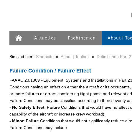
Aktuelles
Fachthemen
About | To
Sie sind hier:
Startseite
»
About | Toolbox
»
Definitionen Part 2
Failure Condition / Failure Effect
FAA AC 23.1309 «Equipment, Systems and Installations in Part 23
Conditions having an effect on either the aircraft or its occupants,
or more failures or errors considering flight phase and relevant a
Failure Conditions may be classified according to their severity as
- No Safety Effect
: Failure Conditions that would have no affect o
capability of the aircraft or increase crew workload);
- Minor
: Failure Conditions that would not significantly reduce airc
Failure Conditions may include