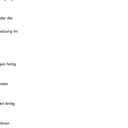
der die
satzung im
en fertig
 oder
en fertig
führen