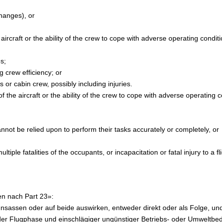
changes), or
aircraft or the ability of the crew to cope with adverse operating conditi
es;
g crew efficiency; or
s or cabin crew, possibly including injuries.
f the aircraft or the ability of the crew to cope with adverse operating 
annot be relied upon to perform their tasks accurately or completely, or
ltiple fatalities of the occupants, or incapacitation or fatal injury to a fl
n nach Part 23»:
Insassen oder auf beide auswirken, entweder direkt oder als Folge, un
 der Flugphase und einschlägiger ungünstiger Betriebs- oder Umweltb