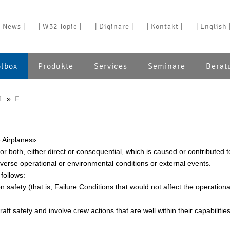
| News |
| W32 Topic |
| Diginare |
| Kontakt |
| English 
olbox
Produkte
Services
Seminare
Berat
1
»
F
 Airplanes»:
 or both, either direct or consequential, which is caused or contributed 
dverse operational or environmental conditions or external events.
 follows:
n safety (that is, Failure Conditions that would not affect the operationa
raft safety and involve crew actions that are well within their capabilitie