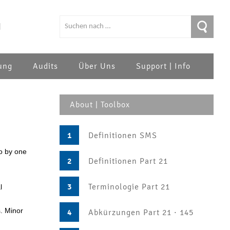
|
ung
Audits
Über Uns
Support | Info
About | Toolbox
1
Definitionen SMS
to by one
2
Definitionen Part 21
3
Terminologie Part 21
l
s. Minor
4
Abkürzungen Part 21 · 145