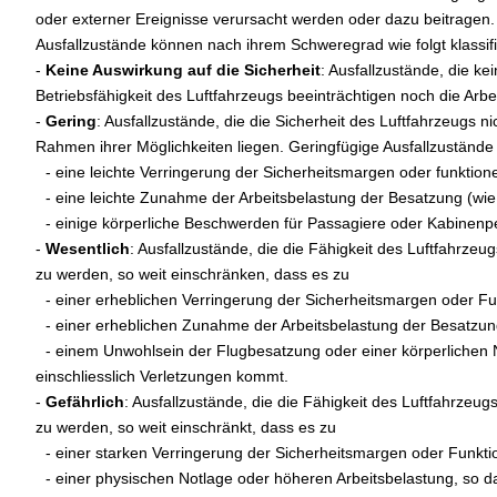
oder externer Ereignisse verursacht werden oder dazu beitragen.
Ausfallzustände können nach ihrem Schweregrad wie folgt klassifi
-
Keine Auswirkung auf die Sicherheit
: Ausfallzustände, die ke
Betriebsfähigkeit des Luftfahrzeugs beeinträchtigen noch die Ar
-
Gering
: Ausfallzustände, die die Sicherheit des Luftfahrzeugs
Rahmen ihrer Möglichkeiten liegen. Geringfügige Ausfallzuständ
iii
- eine leichte Verringerung der Sicherheitsmargen oder funktione
iii
- eine leichte Zunahme der Arbeitsbelastung der Besatzung (wi
iii
- einige körperliche Beschwerden für Passagiere oder Kabinenp
-
Wesentlich
: Ausfallzustände, die die Fähigkeit des Luftfahrze
zu werden, so weit einschränken, dass es zu
iii
- einer erheblichen Verringerung der Sicherheitsmargen oder Fu
iii
- einer erheblichen Zunahme der Arbeitsbelastung der Besatzung
iii
- einem Unwohlsein der Flugbesatzung oder einer körperlichen
einschliesslich Verletzungen kommt.
-
Gefährlich
: Ausfallzustände, die die Fähigkeit des Luftfahrzeu
zu werden, so weit einschränkt, dass es zu
iii
- einer starken Verringerung der Sicherheitsmargen oder Funkti
iii
- einer physischen Notlage oder höheren Arbeitsbelastung, so d