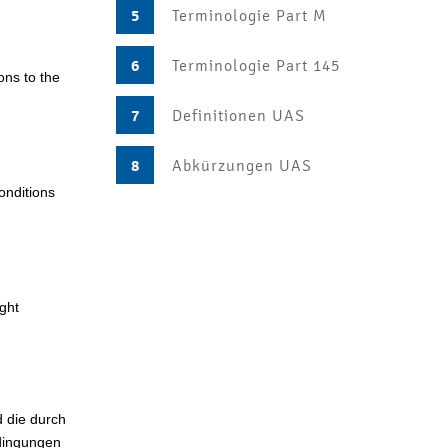
5
Terminologie Part M
6
Terminologie Part 145
ons to the
7
Definitionen UAS
8
Abkürzungen UAS
conditions
ight
d die durch
edingungen