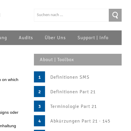
|
ung
Audits
Über Uns
Support | Info
About | Toolbox
1
Definitionen SMS
n on which
2
Definitionen Part 21
3
Terminologie Part 21
signs oder
4
Abkürzungen Part 21 · 145
inhaltung