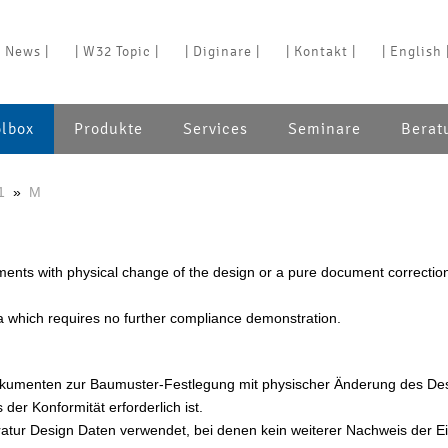
| News |
| W32 Topic |
| Diginare |
| Kontakt |
| English 
olbox
Produkte
Services
Seminare
Berat
1
»
M
nts with physical change of the design or a pure document correctio
 which requires no further compliance demonstration.
kumenten zur Baumuster-Festlegung mit physischer Änderung des De
der Konformität erforderlich ist.
tur Design Daten verwendet, bei denen kein weiterer Nachweis der E