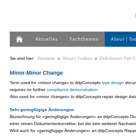
Aktuelles
Fachthemen
About | To
Sie sind hier:
Startseite
»
About | Toolbox
»
Definitionen Part 2
Minor-Minor Change
Term used for «minor change» to ddpConcepts
type design
docume
requires no further
compliance demonstration
.
Also used for «minor changes» to ddpConcepts repair design data
Sehr geringfügige Änderungen
Bezeichnung für «geringfügige Änderungen» an ddpConcepts-Do
einer reinen Dokumentenkorrektur, bei der kein weiterer Nachweis 
Wird auch für «geringfügige Änderungen» an ddpConcepts Repara