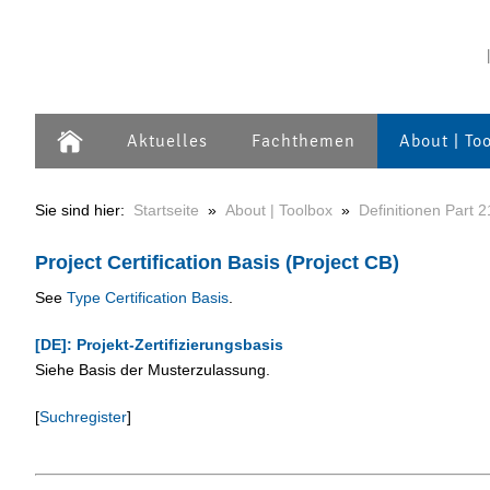
Aktuelles
Fachthemen
About | To
Sie sind hier:
Startseite
»
About | Toolbox
»
Definitionen Part 2
Project Certification Basis (Project CB)
See
Type Certification Basis
.
[DE]: Projekt-Zertifizierungsbasis
Siehe Basis der Musterzulassung.
[
Suchregister
]