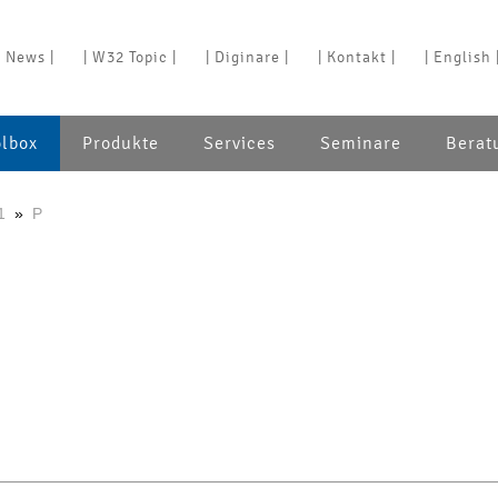
| News |
| W32 Topic |
| Diginare |
| Kontakt |
| English 
olbox
Produkte
Services
Seminare
Berat
1
»
P