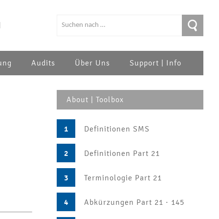
|
ung
Audits
Über Uns
Support | Info
About | Toolbox
1
Definitionen SMS
2
Definitionen Part 21
3
Terminologie Part 21
4
Abkürzungen Part 21 · 145