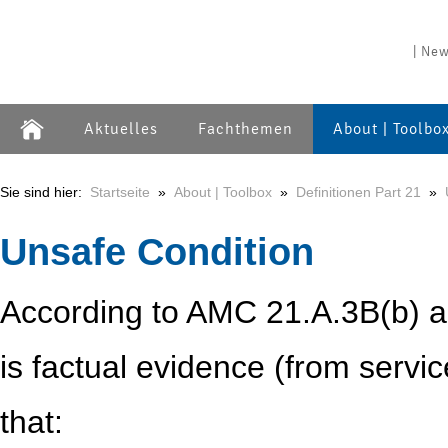
| New
Aktuelles
Fachthemen
About | Toolbo
Sie sind hier:
Startseite
»
About | Toolbox
»
Definitionen Part 21
»
Unsafe Condition
According to AMC 21.A.3B(b) an 
is factual evidence (from servic
that: