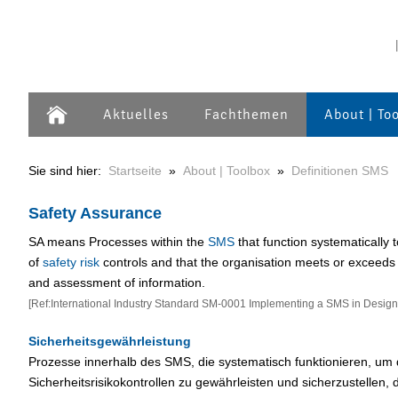
Aktuelles
Fachthemen
About | To
Sie sind hier:
Startseite
»
About | Toolbox
»
Definitionen SMS
Safety Assurance
SA means Processes within the
SMS
that function systematically
of
safety risk
controls and that the organisation meets or exceeds 
and assessment of information.
[
Ref:
International Industry Standard SM-0001 Implementing a SMS in Design
Sicherheits
gewährleistung
Prozesse innerhalb des SMS, die systematisch funktionieren, um 
Sicherheitsrisikokontrollen zu gewährleisten und sicherzustellen, 