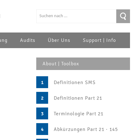
|
ung
Audits
Über Uns
Support | Info
About | Toolbox
1
Definitionen SMS
2
Definitionen Part 21
3
Terminologie Part 21
4
Abkürzungen Part 21 · 145