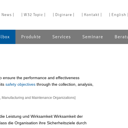
| News |
| W32 Topic |
| Diginare |
| Kontakt |
| English 
olbox
Produkte
Services
Seminare
Berat
 to ensure the performance and effectiveness
its
safety objectives
through the collection, analysis,
, Manufacturing and Maintenance Organizations]
die Leistung und Wirksamkeit Wirksamkeit der
dass die Organisation ihre Sicherheitsziele durch