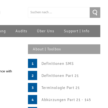
|
ung
Audits
Über Uns
Support | Info
About | Toolbox
1
Definitionen SMS
ance with
2
Definitionen Part 21
3
Terminologie Part 21
4
Abkürzungen Part 21 · 145