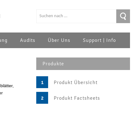
|
ung
Audits
Über Uns
Support | Info
Produkte
1
Produkt Übersicht
lätter,
er
2
Produkt Factsheets