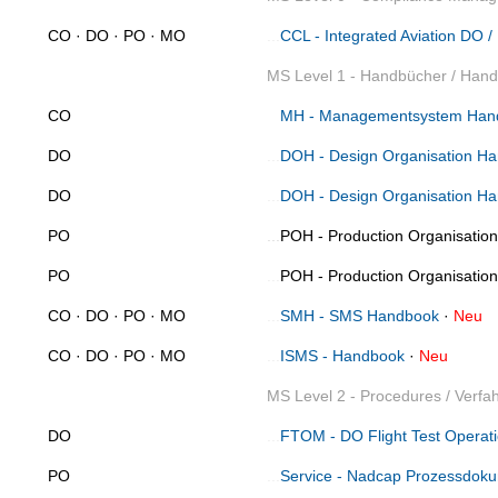
CO · DO · PO · MO
...
CCL - Integrated Aviation DO
MS Level 1 - Handbücher / Han
CO
..
.
MH - Managementsystem Han
DO
...
DOH - Design Organisation Ha
DO
...
DOH - Design Organisation H
PO
...
POH - Production Organisation
PO
...
POH - Production Organisatio
CO · DO · PO · MO
..
.
SMH - SMS Handbook
·
Neu
CO · DO · PO · MO
..
.
ISMS - Handbook
·
Neu
MS Level 2 - Procedures / Verfa
DO
...
FTOM - DO Flight Test Operat
PO
...
Service - Nadcap Prozessdoku