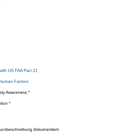
r
ith US FAA Part 21
. Human Factors
fety Awareness *
tion *
 Kurzbeschreibung dokumentiert.