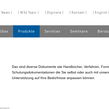
| News |
| W32 Topic |
| Diginare |
| Kontakt |
| English 
olbox
Produkte
Services
Seminare
Berat
Das sind diverse Dokumente wie Handbücher, Verfahren, Formb
Schulungsdokumentationen die Sie selbst oder auch mit unser
Unterstützung auf Ihre Bedürfnisse anpassen können.
ement