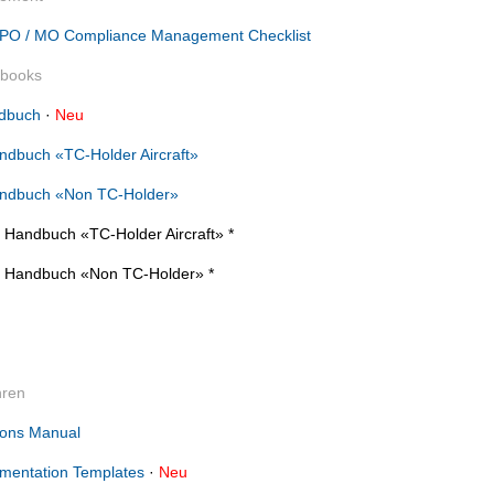
 / PO / MO Compliance Management Checklist
dbooks
dbuch
·
N
eu
ndbuch «TC-Holder Aircraft»
andbuch «Non TC-Holder»
 Handbuch «TC-Holder Aircraft» *
n Handbuch «Non TC-Holder» *
hren
ions Manual
mentation Templates
·
Neu