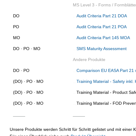
MS Level 3 - Forms / Formblätte
DO
..
.
Audit Criteria Part 21 DOA
PO
..
.
Audit Criteria Part 21 POA
MO
..,
Audit Criteria Part 145 MOA
DO · PO · MO
...
SMS Maturity Assessment
Andere Produkte
DO · PO
...
Comparison EU EASA Part 21 w
(DO) · PO · MO
...
Training Material - Safety inkl
(DO) · PO · MO
...
Training Material - Product Sa
(DO) · PO · MO
..,
Training Material - FOD Preven
_____
_____
Unsere Produkte werden Schritt für Schritt gelistet und mit einer