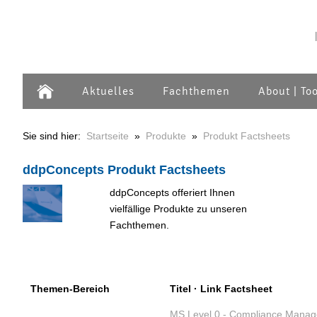
Aktuelles
Fachthemen
About | To
Sie sind hier:
Startseite
»
Produkte
»
Produkt Factsheets
ddpConcepts Produkt Factsheets
ddpConcepts offeriert Ihnen
vielfällige Produkte zu unseren
Fachthemen.
Themen-
Bereich
Titel
·
Link Factsheet
MS Level 0 - Compliance
Manag