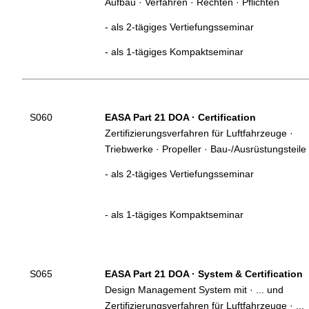
Aufbau · Verfahren · Rechten · Pflichten
- als 2-tägiges Vertiefungsseminar
- als 1-tägiges Kompaktseminar
S060
EASA Part 21 DOA
·
Certification
Zertifizierungsverfahren für
Luftfahrzeuge ·
Triebwerke · Propeller · Bau-/Ausrüstungsteile
- als 2-tägiges Vertiefungsseminar
- als 1-tägiges Kompaktseminar
S065
EASA Part 21
.
DOA
·
System
.
&
.
Certification
Design Management System mit · ... und
Zertifizierungsverfahren für Luftfahrzeuge · ...