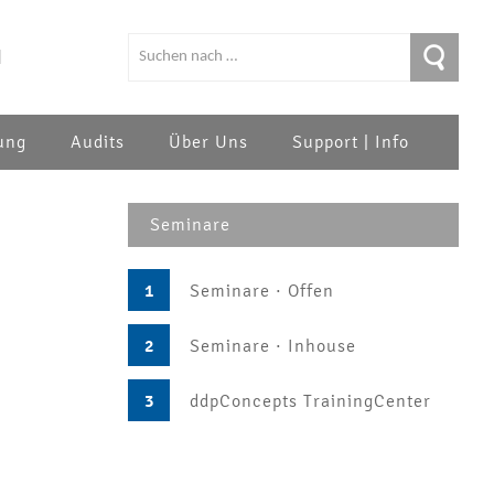
|
ung
Audits
Über Uns
Support | Info
Seminare
1
Seminare · Offen
2
Seminare · Inhouse
3
ddpConcepts TrainingCenter