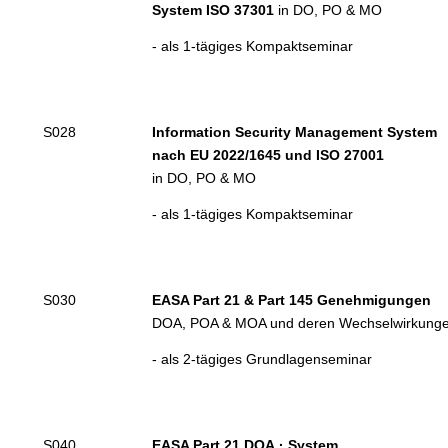
System ISO 37301
in DO, PO & MO
- als 1-tägiges Kompaktseminar
S028
Information Security Managemen
t System
nach EU 2
0
22/1645 und
ISO 27001
in DO, PO & MO
- als 1-tägiges Kompaktseminar
S030
EASA Part 21 & Part 145 Genehmigungen
DO
A
, PO
A
& MO
A
und deren Wechselwirkung
- als 2-tägiges Grundlagenseminar
S040
EASA Part 21
DOA
.
·
System