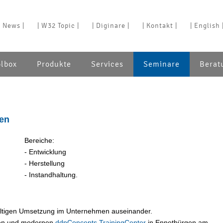
| News |
| W32 Topic |
| Diginare |
| Kontakt |
| English 
olbox
Produkte
Services
Seminare
Berat
gen
Bereiche:
- Entwicklung
- Herstellung
- Instandhaltung.
altigen Umsetzung im Unternehmen auseinander.
gen und modernen
ddpConcepts TrainingCenter
in Ennetbürgen am