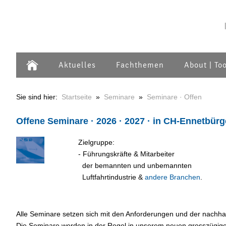
Aktuelles
Fachthemen
About | To
Sie sind hier:
Startseite
»
Seminare
»
Seminare · Offen
Offene Seminare · 2026 · 2027 · in CH-Ennetbür
Zielgruppe:
- Führungskräfte & Mitarbeiter
..
der bemannten und unbemannten
..
Luftfahrtindustrie &
andere Branchen
.
Alle Seminare setzen sich mit den Anforderungen und der nachh
Die Seminare werden in der Regel in unserem neuen grosszügi